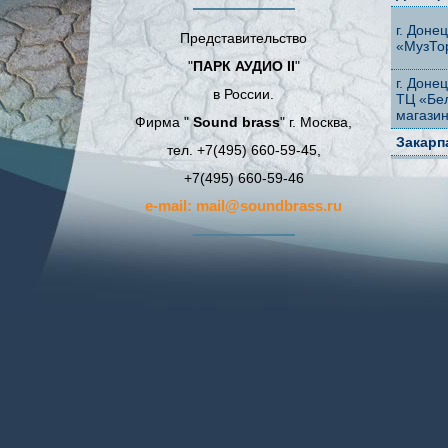
г. Доне
Представительство
«МузТо
"
ПАРК АУДИО II
"
г. Доне
в России.
ТЦ «Бе
магази
Фирма "
Sound brass
" г. Москва,
Закарп
тел. +7(495) 660-59-45,
г. Ужго
+7(495) 660-59-46
магази
e-mail: mail@soundbrass.ru
Запоро
г. Запо
магази
Ивано-
г. Иван
ул. Кон
магази
г. Снят
магазин
Киевск