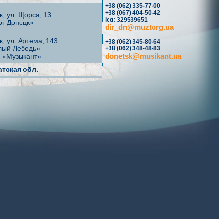
+38 (062) 335-77-00
+38 (067) 404-50-42
цк, ул. Щорса, 13
icq: 329539651
рг Донецк»
dir_dn@muztorg.ua
цк, ул. Артема, 143
+38 (062) 345-80-64
лый Лебедь»
+38 (062) 348-48-83
donetsk@musikant.ua
н «Музыкант»
атская обл.
+38 (0312) 61-52-47
род, пр-т Свободи, 31/17
+38 (0312) 22-87-16
н «Болеро»
bolero-muzic@mail.ru
жская обл.
+38 (0612) 20-08-06
+38 (061) 701-21-60
рожье, ул. Сталеваров, 1A
max@ozone-
н «Озон мьюзик»
music.com.ua
Франковская обл.
о-Франковск,
овальца, 34
+38 (0342) 53-72-09
muzshop@ukrtel.net
н «МузШоп»
+38 (03476) 2-24-29
ин, ул. Коснятина, 41
+38 (050) 505-33-96
 «Музэкватор»
shop3@rambler.ru
ая обл.