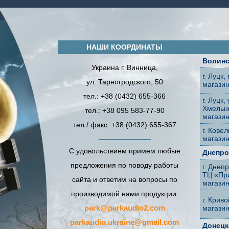
НАШИ КООРДИНАТЫ
Волинс
Украина г. Винница,
г. Луцк,
ул. Тарногродского, 50
магазин
тел.: +38 (0432) 655-366
г. Луцк,
Хмельни
тел.: +38 095 583-77-90
магази
тел./ факс: +38 (0432) 655-367
г. Кове
магази
С удовольствием примем любые
Днепро
предложения по поводу работы
г. Днеп
ТЦ «Пр
сайта и ответим на вопросы по
магази
производимой нами продукции:
г. Криво
park@parkaudio2.com
магази
parkaudio.ukraine@gmail.com
Донецк