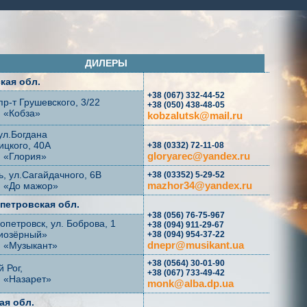
ДИЛЕРЫ
кая обл.
+38 (067) 332-44-52
 пр-т Грушевского, 3/22
+38 (050) 438-48-05
 «Кобза»
kobzalutsk@mail.ru
 ул.Богдана
цкого, 40А
+38 (0332) 72-11-08
gloryarec@yandex.ru
н «Глория»
ль, ул.Сагайдачного, 6В
+38 (03352) 5-29-52
mazhor34@yandex.ru
н «До мажор»
петровская обл.
+38 (056) 76-75-967
ропетровск, ул. Боброва, 1
+38 (094) 911-29-67
иозёрный»
+38 (094) 954-37-22
dnepr@musikant.ua
н «Музыкант»
+38 (0564) 30-01-90
й Рог,
+38 (067) 733-49-42
н «Назарет»
monk@alba.dp.ua
ая обл.