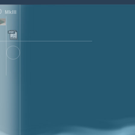
0
MkIII