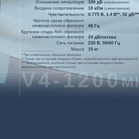
Отношение сигнал/шум
100 дБ
(невзвешенное)
Входное сопротивление
10 кОм
(симметричное)
Чувствительность
0.775 В, 1.4 В**, 32 дБ***
Частота среза обрезного
низкочастотного фильтра
45 Гц
Крутизна спада АЧХ обрезного
низкочастотного фильтра
24 дБ/октава
Сеть питания
220 В, 50/60 Гц
Масса
15 кг
Габаритные размеры
482 мм
* При отключенных обрезных фильтрах.
(ширина)
** Только при установке входного блока с переключателем чувствительности.
96 мм
(высота)
*** Фиксированное усиление (только при установке входного блока с
414 мм
переключателем чувствительности).
(глубина)
V4-1200
Mk