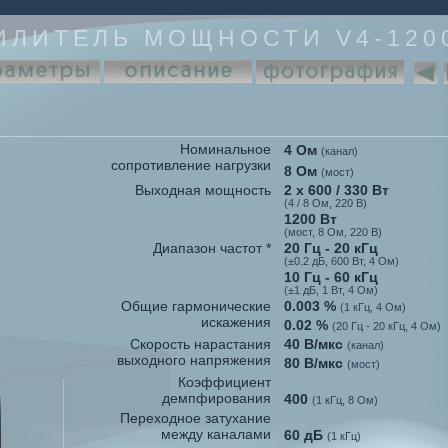
ИЛИТЕЛЬ МОЩНОСТИ V4-120
Номинальное
4 Ом
(канал)
сопротивление нагрузки
8 Ом
(мост)
Выходная мощность
2 x 600 / 330 Вт
(4 / 8 Ом, 220 В)
1200 Вт
(мост, 8 Ом, 220 В)
Диапазон частот *
20 Гц - 20 кГц
(±0.2 дБ, 600 Вт, 4 Ом)
10 Гц - 60 кГц
(±1 дБ, 1 Вт, 4 Ом)
Общие гармонические
0.003 %
(1 кГц, 4 Ом)
искажения
0.02 %
(20 Гц - 20 кГц, 4 Ом)
Скорость нарастания
40 В/мкс
(канал)
выходного напряжения
80 В/мкс
(мост)
Коэффициент
демпфирования
400
(1 кГц, 8 Ом)
Переходное затухание
между каналами
60 дБ
(1 кГц)