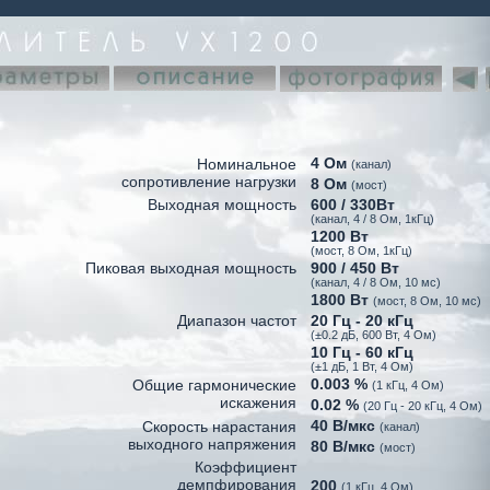
4 Ом
Номинальное
(канал)
сопротивление нагрузки
8 Ом
(мост)
Выходная мощность
600 / 330Вт
(канал, 4 / 8 Ом, 1кГц)
1200 Вт
(мост, 8 Ом, 1кГц)
Пиковая выходная мощность
900 / 450 Вт
(канал, 4 / 8 Ом, 10 мс)
1800 Вт
(мост, 8 Ом, 10 мс)
Диапазон частот
20 Гц - 20 кГц
(±0.2 дБ, 600 Вт, 4 Ом)
10 Гц - 60 кГц
(±1 дБ, 1 Вт, 4 Ом)
0.003 %
Общие гармонические
(1 кГц, 4 Ом)
искажения
0.02 %
(20 Гц - 20 кГц, 4 Ом)
40 В/мкс
Скорость нарастания
(канал)
выходного напряжения
80 В/мкс
(мост)
Коэффициент
демпфирования
200
(1 кГц, 4 Ом)