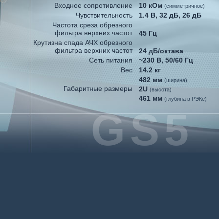
Входное сопротивление
10 кОм
(симметричное)
Чувствительность
1.4 В, 32 дБ, 26 дБ
Частота среза обрезного
фильтра верхних частот
45 Гц
Крутизна спада АЧХ обрезного
фильтра верхних частот
24 дБ/октава
Сеть питания
~230 В, 50/60 Гц
Вес
14.2 кг
482 мм
(ширина)
Габаритные размеры
2U
(высота)
461 мм
(глубина в РЭКе)
GS5