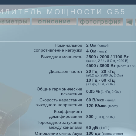
ИЛИТЕЛЬ МОЩНОСТИ GS5
Номинальное
2 Ом
(канал)
сопротивление нагрузки
4 Ом
(мост)
Выходная мощность
2500
/
2000
/
1100 Вт
(канал, 2 / 4 / 8 Ом, ~220 В)
4500 / 3600 Вт
(мост, 4 / 8
Диапазон частот
20 Гц - 20 кГц
(±0.2 дБ, 2500 Вт, 2 Ом)
10 Гц - 60 кГц
(±1 дБ, 1 Вт, 2 Ом)
Общие гармонические
0.05 %
(1 кГц, 2 Ом)
искажения
Скорость нарастания
60 В/мкс
(канал)
выходного напряжения
120 В/мкс
(мост)
Коэффициент
демпфирования
800
(1 кГц, 8 Ом)
Переходное затухание
между каналами
60 дБ
(1 кГц)
Отношение сигнал/шум
100 дБ
(взвешенное)