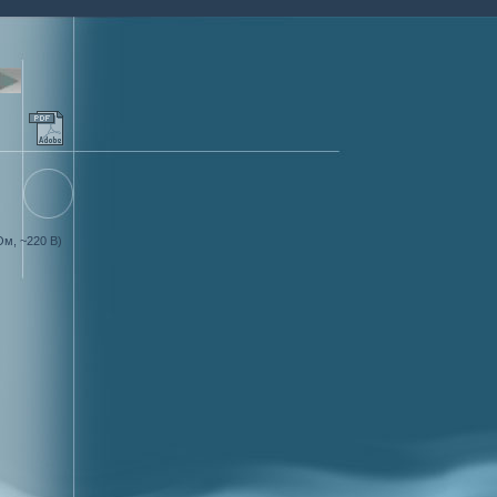
 Ом, ~220 В)