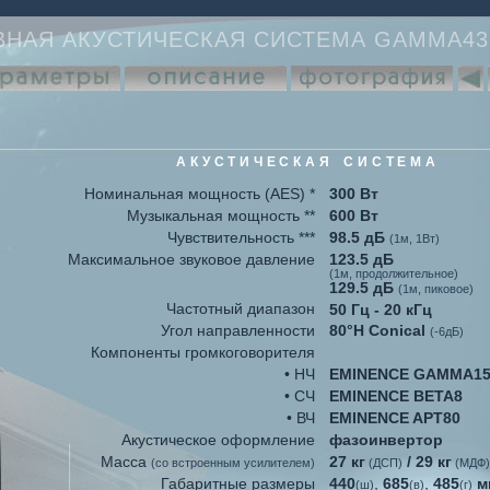
ВНАЯ АКУСТИЧЕСКАЯ СИСТЕМА GAMMA43
АКУСТИЧЕСКАЯ СИСТЕМА
Номинальная мощность (AES) *
300 Вт
Музыкальная мощность **
600 Вт
Чувствительность ***
98.5 дБ
(1м, 1Вт)
Максимальное звуковое давление
123.5 дБ
(1м, продолжительное)
129.5 дБ
(1м, пиковое)
Частотный диапазон
50 Гц - 20 кГц
Угол направленности
80°H Conical
(-6дБ)
Компоненты громкоговорителя
• НЧ
EMINENCE GAMMA1
• СЧ
EMINENCE BETA8
• ВЧ
EMINENCE APT80
Акустическое оформление
фазоинвертор
Масса
27 кг
/ 29 кг
(со встроенным усилителем)
(ДСП)
(МДФ)
Габаритные размеры
440
,
685
,
485
м
(ш)
(в)
(г)