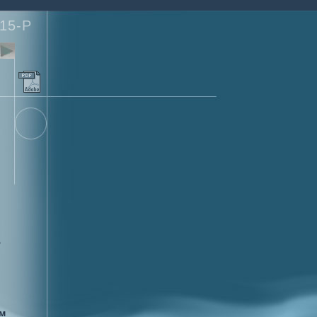
15-P
5
м