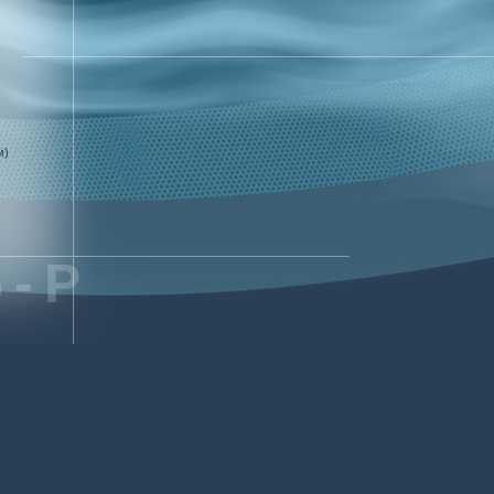
м)
-P