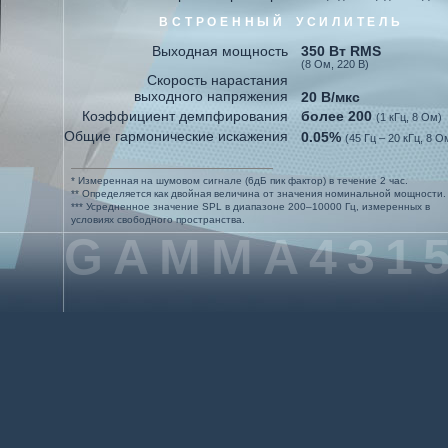
ВСТРОЕННЫЙ УСИЛИТЕЛЬ
Выходная мощность
350 Вт RMS
(8 Ом, 220 В)
Скорость нарастания
выходного напряжения
20 В/мкс
Коэффициент демпфирования
более 200
(1 кГц, 8 Ом)
Общие гармонические искажения
0.05%
(45 Гц – 20 кГц, 8 О
Чувствительность
775 мВ
Входное сопротивление
10 кОм
(симметричное)
* Измеренная на шумовом сигнале (6дБ пик фактор) в течение 2 час.
** Определяется как двойная величина от значения номинальной мощности.
Отношение сигнал/шум
98 дБ
(невзвешенное)
*** Усредненное значение SPL в диапазоне 200
–
10000 Гц, измеренных в
Частота среза обрезного фильтра
условиях свободного пространства.
верхних частот
45 Гц
GAMMA4315
Крутизна спада АЧХ обрезного
фильтра верхних частот
24 дБ/октаву
Сеть питания
220 В, 50/60 Гц